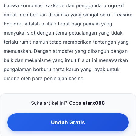
bahwa kombinasi kaskade dan pengganda progresif
dapat memberikan dinamika yang sangat seru. Treasure
Explorer adalah pilihan tepat bagi pemain yang
menyukai slot dengan tema petualangan yang tidak
terlalu rumit namun tetap memberikan tantangan yang
memuaskan. Dengan atmosfer yang dibangun dengan
baik dan mekanisme yang intuitif, slot ini menawarkan
pengalaman berburu harta karun yang layak untuk
dicoba oleh para penjelajah kasino.
Suka artikel ini? Coba
starx088
Unduh Gratis