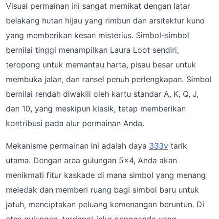
Visual permainan ini sangat memikat dengan latar
belakang hutan hijau yang rimbun dan arsitektur kuno
yang memberikan kesan misterius. Simbol-simbol
bernilai tinggi menampilkan Laura Loot sendiri,
teropong untuk memantau harta, pisau besar untuk
membuka jalan, dan ransel penuh perlengkapan. Simbol
bernilai rendah diwakili oleh kartu standar A, K, Q, J,
dan 10, yang meskipun klasik, tetap memberikan
kontribusi pada alur permainan Anda.
Mekanisme permainan ini adalah daya
333v
tarik
utama. Dengan area gulungan 5×4, Anda akan
menikmati fitur kaskade di mana simbol yang menang
meledak dan memberi ruang bagi simbol baru untuk
jatuh, menciptakan peluang kemenangan beruntun. Di